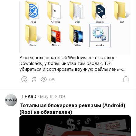
У всех пользователей Windows есть каталог
Downloads, у большинства там бардак. Т.к.
убираться и сортировать вручную файлы лень -
давайте автоматизируем процесс с помощью
286
скрипта .bat.
IT HARD
May 6, 2019
Тотальная блокировка рекламы (Android)
(Root не обязателен)