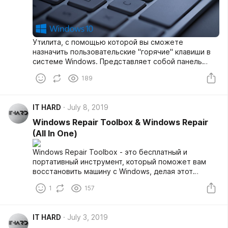
Утилита, с помощью которой вы сможете
назначить пользовательские "горячие" клавиши в
системе Windows. Представляет собой панель
быстрого запуска с возможностью запуска
189
приложений, открытия папок в проводнике и
просмотра выбранных сайтов. Задействует
клавишу Alt в сочетании с основным числовым
IT HARD
July 8, 2019
рядом 1-9, комбинации клавиши Ctrl и цифровым
рядом на вспомогательной клавиатуре Num Lock, а
Windows Repair Toolbox & Windows Repair
также Ctrl в сочетании с F1-F12. Есть возможность
(All In One)
установки своих комбинаций.
Windows Repair Toolbox - это бесплатный и
портативный инструмент, который поможет вам
восстановить машину с Windows, делая этот
процесс более быстрым, простым и
1
157
универсальным. Он поставляется с большим
количеством сторонних приложений и портативных
инструментов. Вы можете нажать на любой из них
IT HARD
July 3, 2019
и скачать и запустить на лету.