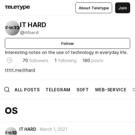
About Teletype
Join
IT HARD
@ithard
Follow
Interesting notes on the use of technology in everyday life.
70
followers
1
following
160
posts
ttttt.me/ithard
ALL POSTS
TELEGRAM
SOFT
WEB-SERVICE
OS
IT HARD
March 1, 2021