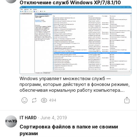
Отключение служб Windows XP/7/8.1/10
Windows управляет множеством служб —
программ, которые действуют в фоновом режиме,
обеспечивая нормальную работу компьютера.
Часть из них мы используем крайне редко, а
494
некоторые — и вовсе никогда. Эти службы можно
отключить, чтобы повысить производительность
ОС.
IT HARD
June 4, 2019
Сортировка файлов в папке не своими
руками