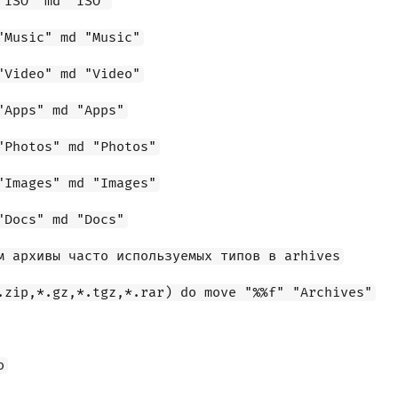
"ISO" md "ISO"
"Music" md "Music"
"Video" md "Video"
"Apps" md "Apps"
"Photos" md "Photos"
"Images" md "Images"
"Docs" md "Docs"
м архивы часто используемых типов в arhives
.zip,*.gz,*.tgz,*.rar) do move "%%f" "Archives"
o