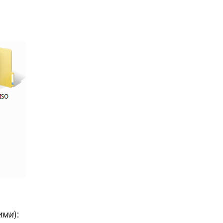
гими
): 