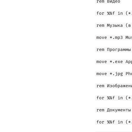
rem Видео
for %%f in (*
rem Музыка (в
move *.mp3 Mu
rem Программы
move *.exe Ap
move *.jpg Ph
rem Изображен
for %%f in (*
rem Документы
for %%f in (*