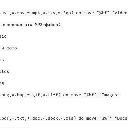
.avi,*.mov,*.mp4,*.mkv,*.3gp) do move "%%f" "Video
 основном это MP3-файлы)
sic
 и фото
ps
otos
ия
.png,*.bmp,*.gif,*.tiff) do move "%%f" "Images"
.pdf,*.txt,*.doc,*.docx,*.xls) do move "%%f" "Docs