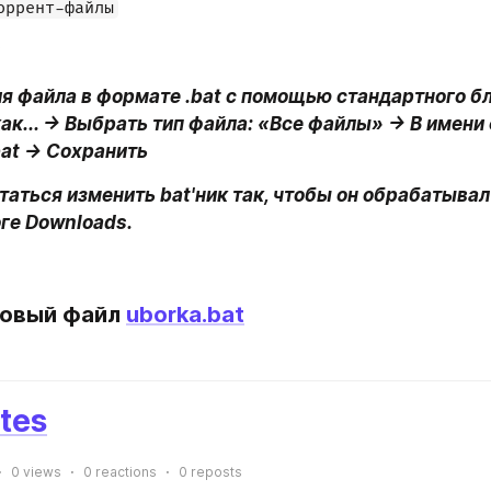
оррент-файлы
я файла в формате .bat с помощью стандартного бл
ак... -> Выбрать тип файла: «Все файлы» -> В имени
at -> Сохранить
таться изменить bat'ник так, чтобы он обрабатыва
оге Downloads.
товый файл 
uborka.bat
tes
0
views
0
reactions
0
reposts