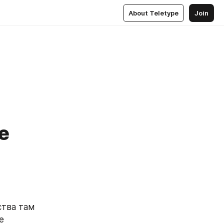
About Teletype
Join
е
тва там 
 