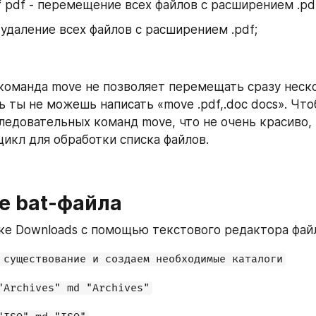
f pdf - перемещение всех файлов с расширением .pdf
 - удаление всех файлов с расширением .pdf;
команда move не позволяет перемещать сразу неско
ь ты не можешь написать «move .pdf,.doc docs». Что
ледовательных команд move, что не очень красиво,
цикл для обработки списка файлов.
е bat-файла
ке Downloads с помощью текстового редактора файл
 существование и создаем необходимые каталоги
"Archives" md "Archives"