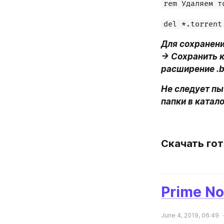
rem Удаляем т
del *.torrent
Для сохранени
-> Сохранить к
расширение .b
Не следует пы
папки в катал
Скачать го
Prime No
June 4, 2019, 06:49