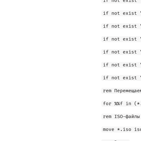
if not exist 
if not exist 
if not exist 
if not exist 
if not exist 
if not exist 
if not exist 
rem Перемещае
for %%f in (*
rem ISO-файлы
move *.iso is