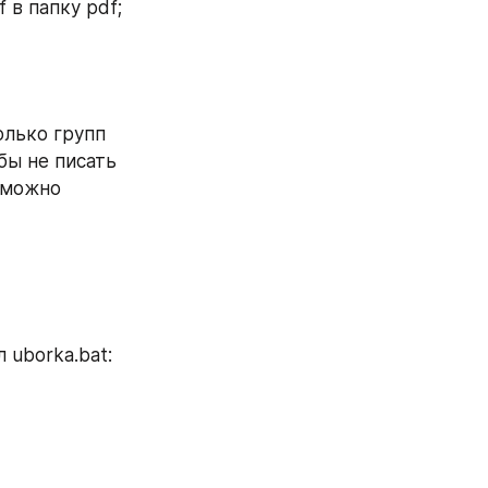
 в папку pdf;
лько групп 
бы не писать 
 можно 
 uborka.bat: