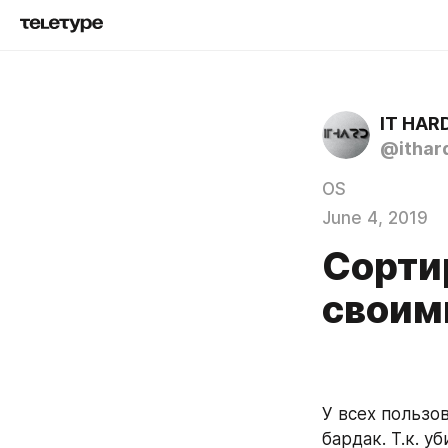
IT HAR
@ithar
OS
June 4, 2019
Сорти
своим
У всех пользо
бардак. Т.к. у