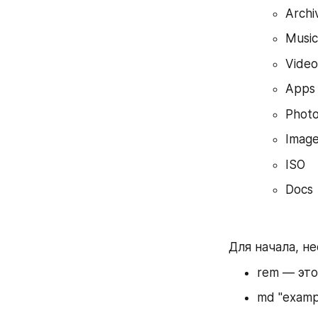
Archi
Music
Video
Apps
Photo
Imag
ISO
Docs
Для начала, н
rem — это
md "examp