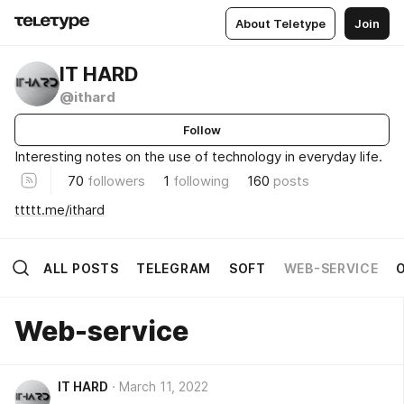
About Teletype
Join
IT HARD
@ithard
Follow
Interesting notes on the use of technology in everyday life.
70
followers
1
following
160
posts
ttttt.me/ithard
ALL POSTS
TELEGRAM
SOFT
WEB-SERVICE
Web-service
IT HARD
March 11, 2022