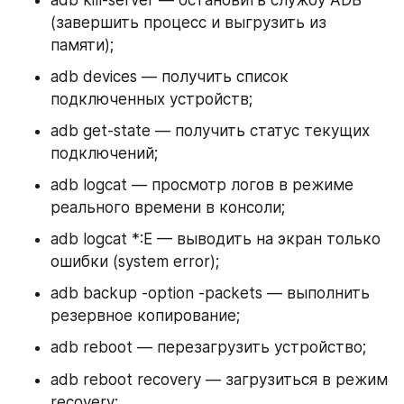
adb kill-server — остановить службу ADB 
(завершить процесс и выгрузить из 
памяти);
adb devices — получить список 
подключенных устройств;
adb get-state — получить статус текущих 
подключений;
adb logcat — просмотр логов в режиме 
реального времени в консоли;
adb logcat *:E — выводить на экран только 
ошибки (system error);
adb backup -option -packets — выполнить 
резервное копирование;
adb reboot — перезагрузить устройство;
adb reboot recovery — загрузиться в режим 
recovery;