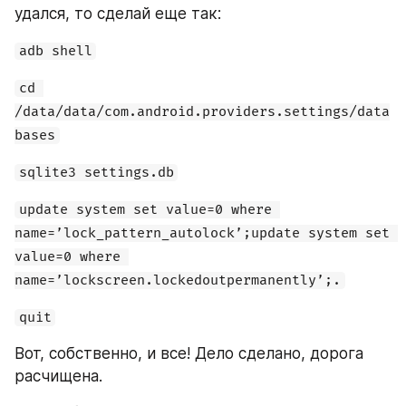
удался, то сделай еще так:
adb shell
cd 
/data/data/com.android.providers.settings/data
bases
sqlite3 settings.db
update system set value=0 where 
name=’lock_pattern_autolock’;update system set 
value=0 where 
name=’lockscreen.lockedoutpermanently’;.
quit
Вот, собственно, и все! Дело сделано, дорога 
расчищена.