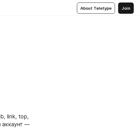
About Teletype
Join
, link, top, 
н аккаунт — 