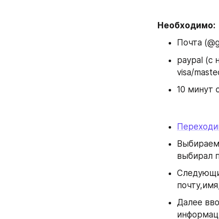
Необходимо:
Почта (@g
paypal (с
visa/maste
10 минут 
Переходи
Выбираем 
выбирал п
Следующи
почту,имя
Далее вво
информаци