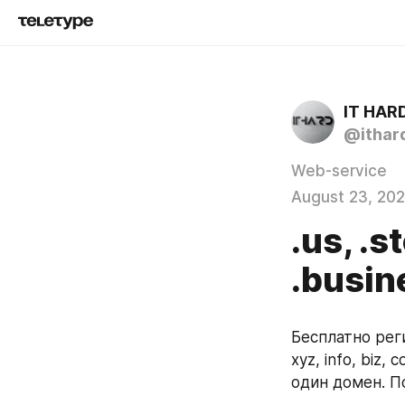
IT HAR
@ithar
Web-service
August 23, 20
.us, .st
.busin
Бесплатно рег
xyz, info, biz,
один домен. П