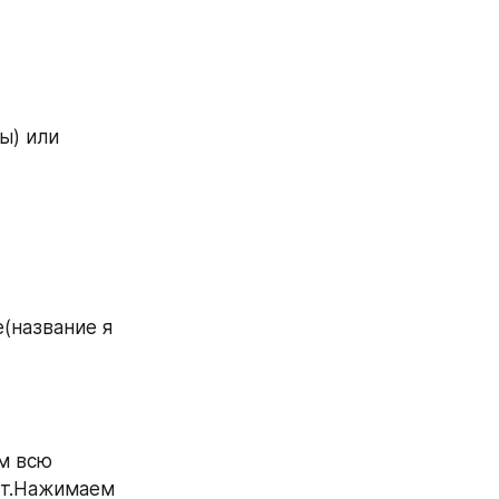
) или 
название я 
м всю 
т.Нажимаем 