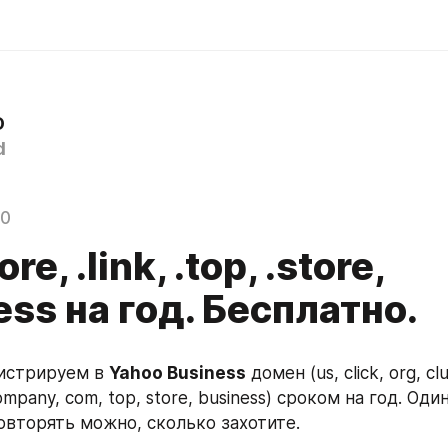
D
d
20
ore, .link, .top, .store,
ess на год. Бесплатно.
истрируем в 
Yahoo Business
 домен (us, click, org, club
 company, com, top, store, business) сроком на год. Оди
овторять можно, сколько захотите.