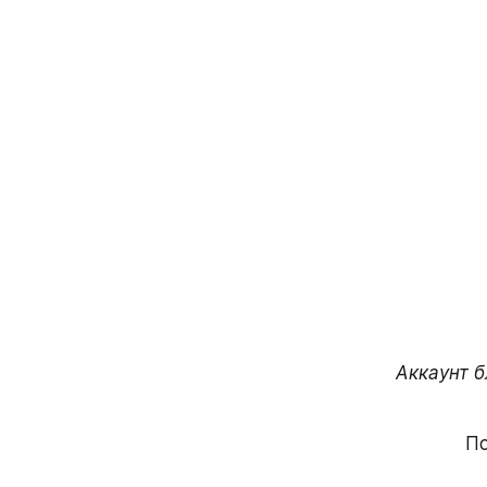
Аккаунт б
По