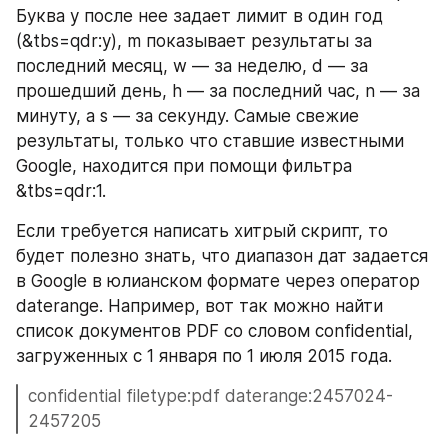
Буква y после нее задает лимит в один год 
(&tbs=qdr:y), m показывает результаты за 
последний месяц, w — за неделю, d — за 
прошедший день, h — за последний час, n — за 
минуту, а s — за секунду. Самые свежие 
результаты, только что ставшие известными 
Google, находится при помощи фильтра 
&tbs=qdr:1.
Если требуется написать хитрый скрипт, то 
будет полезно знать, что диапазон дат задается 
в Google в юлианском формате через оператор 
daterange. Например, вот так можно найти 
список документов PDF со словом confidential, 
загруженных c 1 января по 1 июля 2015 года.
confidential filetype:pdf daterange:2457024-
2457205