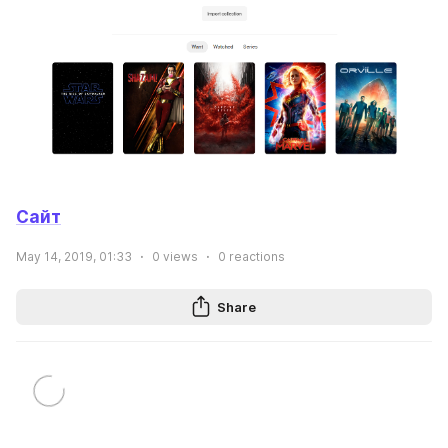
Сайт
May 14, 2019, 01:33
0
views
0
reactions
Share