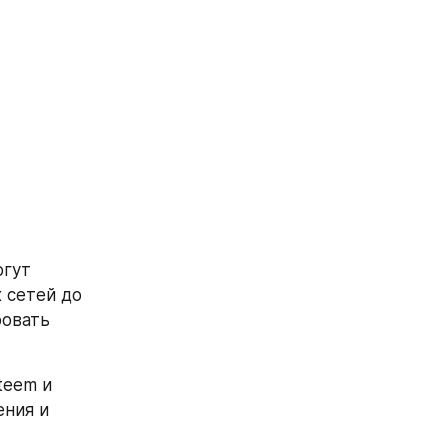
гут 
сетей до 
овать 
eem и 
ния и 