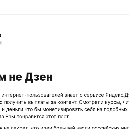
D
d
м не Дзен
 интернет-пользователей знает о сервисе Яндекс.Дз
 получить выплаты за контент. Смотрели курсы, чит
и деньги что бы монетизировать себя на подобных с
а Вам понравится этот пост.
я не секрет, что идеи большей части российских инт