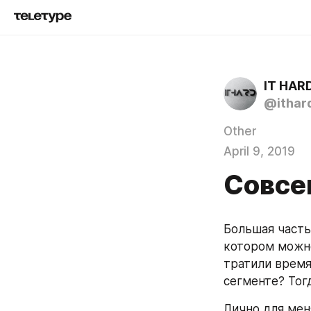
IT HAR
@ithar
Other
April 9, 2019
Совсе
Большая часть
котором можно
тратили время 
сегменте? Тогд
Лично для мен