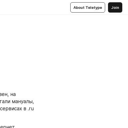
About Teletype
Join
ен, на 
али мануалы, 
ервисах в .ru 
ернет 