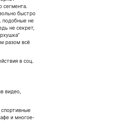
 сегмента. 
вольно быстро 
. подобные не 
дь не секрет, 
рхушка” 
м разом всё 
ствия в соц. 
в видео, 
 спортивные 
афе и многое-