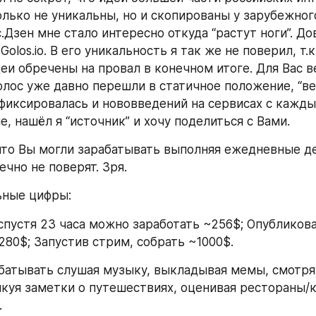
олько не уникальны, но и скопированы у зарубежного
.Дзен мне стало интересно откуда “растут ноги”. До
 Golos.io. В его уникальность я так же не поверил, т.к
еи обречены на провал в конечном итоге. Для Вас ве
Голос уже давно перешли в статичное положение, “ве
фиксировалась и нововведений на сервисах с кажды
, нашёл я “источник” и хочу поделиться с Вами.
 что Вы могли зарабатывать выполняя ежедневные дей
ечно не поверят. Зря.
ьные цифры:
спустя 23 часа можно заработать ~256$; Опубликова
280$; Запустив стрим, собрать ~1000$.
абатывать слушая музыку, выкладывая мемы, смотря
икуя заметки о путешествиях, оценивая рестораны/к
.