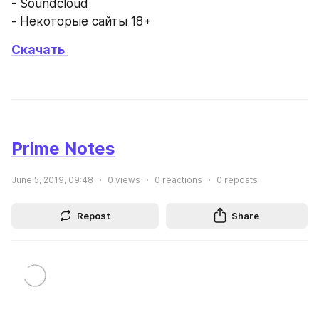
- Soundcloud
- Некоторые сайты 18+
Скачать 
Prime Notes
June 5, 2019, 09:48
0
views
0
reactions
0
reposts
Repost
Share